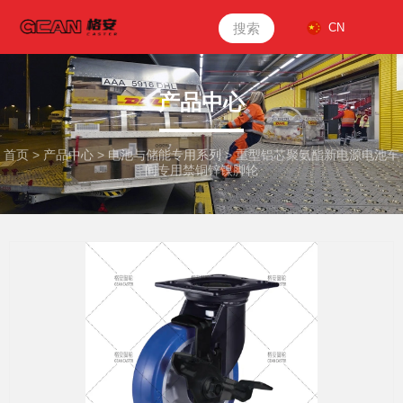
搜索
CN
产品中心
首页
>
产品中心
>
电池与储能专用系列
>
重型铝芯聚氨酯新电源电池车
间专用禁铜锌镍脚轮